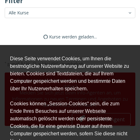
Filter
Alle Kurse
Kurse werden geladen...
Diese Seite verwendet Cookies, um Ihnen die
*
gemäß §4 Nr. 21 a) bb) UStG steuerbefreit
bestmögliche Nutzererfahrung auf unserer Website zu
bieten. Cookies sind Textdateien, die auf Ihrem
Kein passendes Angebot oder passender Termin
Computer gespeichert werden und bestimmte Daten
dabei?
über Ihr Nutzerverhalten speichern.
Melden Sie sich jetzt beim Info-Agenten an, um
Informationen zu neuen Terminen und Angeboten zu
Cookies können „Session-Cookies“ sein, die zum
diesem Kurs zu erhalten.
Ende Ihres Besuches auf unserer Webseite
automatisch gelöscht werden oder persistente
zum Info-Agent
Cookies, die für eine gewisse Dauer auf ihrem
Computer gespeichert werden, sofern Sie diese nicht