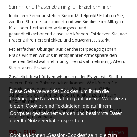
Stimm- und Präsenztraining für Erzieher*innen
In diesem Seminar stehen Sie im Mittelpunkt! Erfahren Sie,
wie Ihre Stimme funktioniert und wie Sie diese im Alltag im
Kita- oder Hortbetrieb wirkungsvoll und
gesundheitsschonend einsetzen können. Entdecken Sie, wie
Präsenz Ihre Persönlichkeit und Souveränität stärkt.
Mit einfachen Übungen aus der theaterpädagogischen
Praxis widmen wir uns in entspannter Atmosphäre den
Themen Selbstwahrnehmung, Fremdwahrnehmung, Atem,
Stimme und Präsenz.
Zusätzlich beschäftigen wir uns mit der Frage, wie Sie Ihre
inneren Pole in Balance halten können: Wie können Sie
Energie senden und gleichzeitig Kraft behalten? Wie
Diese Seite verwendet Cookies, um Ihnen die
schaffen Sie es, Raum zu geben und gleichzeitig Raum
bestmögliche Nutzererfahrung auf unserer Website zu
einzunehmen?
bieten. Cookies sind Textdateien, die auf Ihrem
Für dieses Seminar benötigen Sie bequeme Kleidung und
Computer gespeichert werden und bestimmte Daten
eine Portion Neugierde.
über Ihr Nutzerverhalten speichern.
90,- EUR
Buchen
Cookies können „Session-Cookies“ sein, die zum