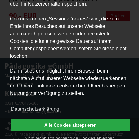
über Ihr Nutzerverhalten speichern.
90,- EUR
Buchen
Cookies können „Session-Cookies“ sein, die zum
Ende Ihres Besuches auf unserer Webseite
automatisch gelöscht werden oder persistente
Cookies, die für eine gewisse Dauer auf ihrem
Computer gespeichert werden, sofern Sie diese nicht
löschen.
Pädagogika gGmbH
Dann ist es uns möglich, Ihren Browser beim
Marlene-Dietrich-Allee 16
nächsten Aufruf unserer Webseite wiederzuerkennen
14482 Potsdam
und Ihnen Funktionen entsprechend Ihrer bisherigen
Kontakt
Nutzung zur Verfügung zu stellen.
0331
📞
/70476-200
Datenschutzerklärung
E-Mail: mail@paedagogika.com
Impressum
|
Datenschutz
|
Erklärung zur Barrierefreiheit
|
Alle Cookies akzeptieren
Allgemeine Geschäftsbedingungen
|
Vertrag widerrufen
2026 © Pädagogika gGmbH. Alle Rechte vorbehalten. Unterstützt
Nicht technisch notwendige Cookies ablehnen