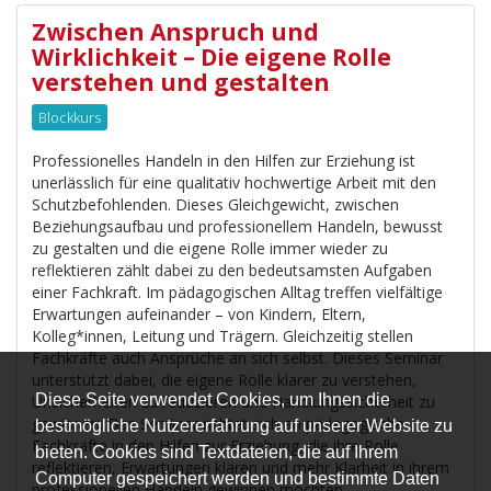
Zwischen Anspruch und
Wirklichkeit – Die eigene Rolle
verstehen und gestalten
Blockkurs
Professionelles Handeln in den Hilfen zur Erziehung ist
unerlässlich für eine qualitativ hochwertige Arbeit mit den
Schutzbefohlenden. Dieses Gleichgewicht, zwischen
Beziehungsaufbau und professionellem Handeln, bewusst
zu gestalten und die eigene Rolle immer wieder zu
reflektieren zählt dabei zu den bedeutsamsten Aufgaben
einer Fachkraft. Im pädagogischen Alltag treffen vielfältige
Erwartungen aufeinander – von Kindern, Eltern,
Kolleg*innen, Leitung und Trägern. Gleichzeitig stellen
Fachkräfte auch Ansprüche an sich selbst. Dieses Seminar
unterstützt dabei, die eigene Rolle klarer zu verstehen,
Diese Seite verwendet Cookies, um Ihnen die
Unsicherheiten zu reduzieren und Handlungssicherheit zu
gewinnen. Das Seminar richtet sich an pädagogische
bestmögliche Nutzererfahrung auf unserer Website zu
Fachkräfte in den Hilfen zur Erziehung, die ihre Rolle
bieten. Cookies sind Textdateien, die auf Ihrem
reflektieren, Erwartungen klären und mehr Klarheit in ihrem
Computer gespeichert werden und bestimmte Daten
professionellen Handeln gewinnen möchten.