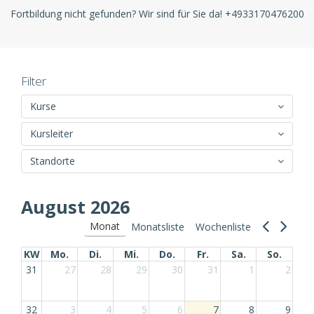
Fortbildung nicht gefunden? Wir sind für Sie da! +4933170476200
Filter
Kurse
Kursleiter
Standorte
August 2026
Monat
Monatsliste
Wochenliste
KW
Mo.
Di.
Mi.
Do.
Fr.
Sa.
So.
31
27
28
29
30
31
1
2
32
3
4
5
6
7
8
9