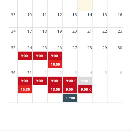
33
10
11
12
13
14
15
16
34
17
18
19
20
21
22
23
35
24
25
26
27
28
29
30
9:00
Insoweit erfahrene Fachkraft im Kinderschutz (IseF) // 2026-61
9:00
Insoweit erfahrene Fachkraft im Kinderschutz (IseF) /
9:00
Insoweit erfahrene Fachkraft im Kinderschutz
10:00
Kostenfreie Informationsveranstaltung // K
36
31
1
2
3
4
5
6
9:00
Leitung (Aufbaukurs) // 2025-608-2 Aufbaukurs LQ19Modul 9: 
9:00
Leitung (Aufbaukurs) // 2025-608-2 Aufbaukurs LQ19
9:00
Insoweit erfahrene Fachkraft im Kinderschutz
9:00
KITAFACHBERATUNG // 2026-612 
9:00
Nein, das darf ich nicht e
15:30
Kostenfreie Informationsveranstaltung // Kostenfreie Infove
13:00
KITAFACHBERATUNG // 2026-612 KITAFA
9:00
Insoweit erfahrene Fachkraft im Kin
9:00
KITAFACHBERATUNG // 2
17:00
Diese ungeschickten Kinder oder 